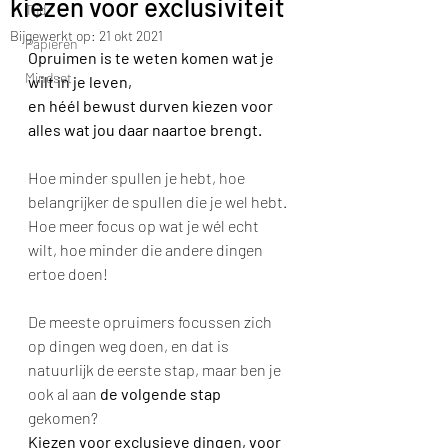
kiezen voor exclusiviteit
Tijd
Bijgewerkt op:
21 okt 2021
Papieren
Opruimen is te weten komen wat je 
Mindset
wilt in je leven, 
en héél bewust durven kiezen voor 
alles wat jou daar naartoe brengt.
Hoe minder spullen je hebt, hoe 
belangrijker de spullen die je wel hebt.
Hoe meer focus op wat je wél echt 
wilt, hoe minder die andere dingen 
ertoe doen!
De meeste opruimers focussen zich 
op dingen weg doen, en dat is 
natuurlijk de eerste stap, maar ben je 
ook al aan 
de volgende stap
gekomen?
Kiezen voor exclusieve dingen, voor 