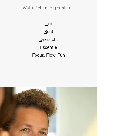
Wat jij écht nodig hebt is ...
T
ijd
R
ust
O
verzicht
E
ssentie
F
ocus, Flow, Fun