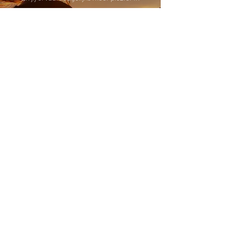
alles wat je doet want de ballast is
weg en alles loopt veel vlotter. Zelfs
moeiteloos.
Minder stress is ook meteen goed
voor je gezondheid! Voor de kenners:
Minder cortisol, meer oxytocine.
Meer Fun,
Meer Flow,
Meer genot van de Essentie!
Meer tijd
Voor wat jij belangrijk vindt!