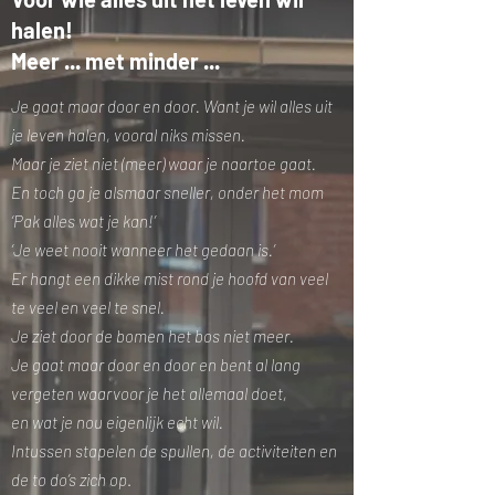
halen!
Meer ... met minder ...
Je gaat maar door en door. Want je wil alles uit
je leven halen, vooral niks missen.
Maar je ziet niet (meer) waar je naartoe gaat.
En toch ga je alsmaar sneller, onder het mom
‘Pak alles wat je kan!’
‘Je weet nooit wanneer het gedaan is.’
Er hangt een dikke mist rond je hoofd van veel
te veel en veel te snel.
Je ziet door de bomen het bos niet meer.
Je gaat maar door en door en bent al lang
vergeten waarvoor je het allemaal doet,
en wat je nou eigenlijk echt wil.
Intussen stapelen de spullen, de activiteiten en
de to do’s zich op
.