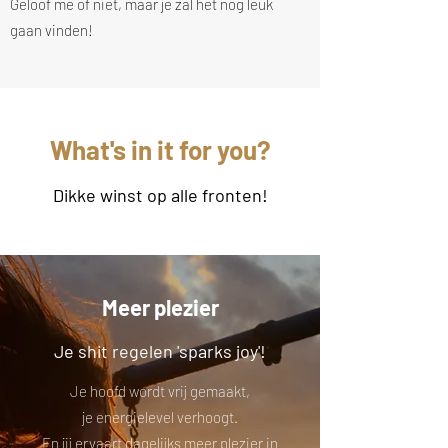
Geloof me of niet, maar je zal het nog leuk
gaan vinden!
What's in it for you?
Dikke winst op alle fronten!
Meer plezier
Je shit regelen 'sparks joy'!
Je hoofd wordt vrij gemaakt,
je energielevel verhoogt.
En jij ervaart dagelijks meer plezier in