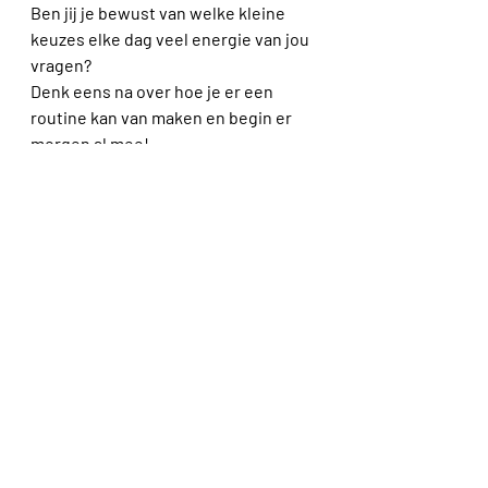
Ben jij je bewust van welke kleine 
keuzes elke dag veel energie van jou 
vragen?
Denk eens na over hoe je er een 
routine kan van maken en begin er 
morgen al mee!
Heb je geen idee hoe je dat kan doen? 
Ik ben expert en help je graag!
Ik ga immers niet alleen 'opruimen' bij 
mijn klanten. We installeren ook heel 
wat routines om dat opgeruimd huis, 
opgeruimd te houden of om het hoofd 
van mijn klant, vol keuzestress, wat 
rust te gunnen.
Routines bedenken is mijn tweede 
natuur.
Dus stuur me een mailtje met jouw 