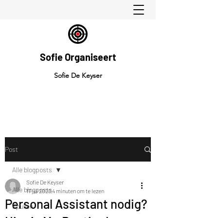
Sofie Organiseert
Sofie De Keyser
Post
Alle blogposts
Sofie De Keyser
Alle blogposts
17 jul 2020
4 minuten om te lezen
Personal Assistant nodig?
Spullen