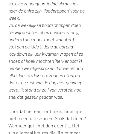
vb. elke zondagnamiddag als de kids 
naar de chiro zijn, 'foodpreppen' voor de 
week.
vb. de wekelijkse boodschappen doen 
terwijl dochterlief op dansles is (en jij 
anders toch maar moet wachten)
vb. toen de kids tijdens de corona 
lockdown elk uur kwamen vragen of ze 
snoep of koek mochten (herkenbaar?), 
hebben we afgesproken dat we om 16u 
elke dag iets lekkers zouden eten, en 
dat er de rest van de dag niet gesnoept 
werd. Ik stond er zelf van versteld hoe 
snel dat gezeur gedaan was. 
Doordat het een routine is, hoef jij je 
niet meer af te vragen: Ga ik dat doen? 
Wanneer ga ik het dan doen? ... Het 
zijn allemaal keuzes die jij niet meer 