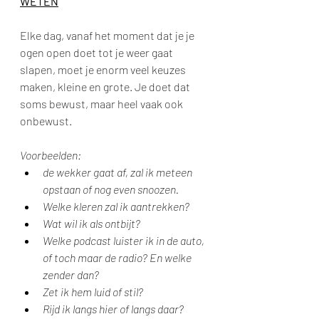
WETEN
Elke dag, vanaf het moment dat je je 
ogen open doet tot je weer gaat 
slapen, moet je enorm veel keuzes 
maken, kleine en grote. Je doet dat 
soms bewust, maar heel vaak ook 
onbewust.
Voorbeelden:
de wekker gaat af, zal ik meteen 
opstaan of nog even snoozen.
Welke kleren zal ik aantrekken?
Wat wil ik als ontbijt?
Welke podcast luister ik in de auto, 
of toch maar de radio? En welke 
zender dan?
Zet ik hem luid of stil?
Rijd ik langs hier of langs daar?