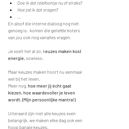
Doe ik dat telefoontje nu of straks?
Hoe zal ik dat vragen?
...
En alsof die interne dialoog nog niet 
genoeg is,  komen die geliefde koters 
van jou ook nog vanalles vragen. 
Je voelt het al zo, k
euzes maken kost 
energie,
 sowieso.
Maar keuzes maken hoort nu eenmaal 
wel bij het leven. 
Meer nog, 
hoe meer jij écht gaat 
kiezen, hoe waardevoller je leven 
wordt. (Mijn persoonlijke mantra!)
Uiteraard zijn niet alle keuzes even 
belangrijk, we maken elke dag ook een 
hoop banale keuzes.