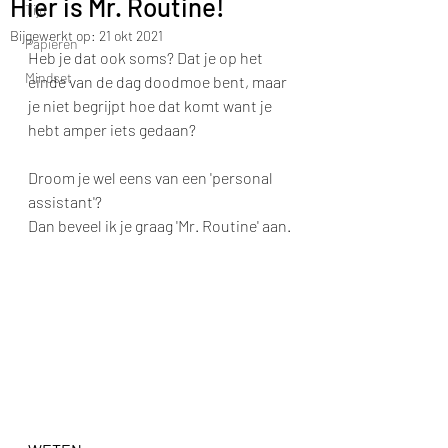
Hier is Mr. Routine!
Tijd
Bijgewerkt op:
21 okt 2021
Papieren
Heb je dat ook soms? Dat je op het 
Mindset
einde van de dag doodmoe bent, maar 
je niet begrijpt hoe dat komt want je 
hebt amper iets gedaan?
Droom je wel eens van een 'personal 
assistant'?
Dan beveel ik je graag 'Mr. Routine' aan.