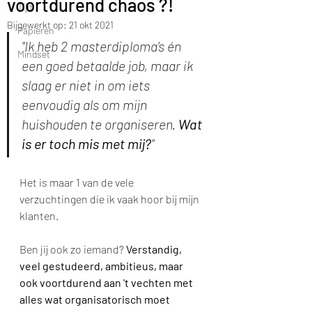
voortdurend chaos ?!
Tijd
Bijgewerkt op:
21 okt 2021
Papieren
"Ik heb 2 masterdiploma's én 
Mindset
een goed betaalde job, maar ik 
slaag er niet in om iets 
eenvoudig als om mijn 
huishouden te organiseren. 
Wat 
is er toch mis met mij?
"
Het is maar 1 van de vele 
verzuchtingen die ik vaak hoor bij mijn 
klanten.
Ben jij ook zo iemand? 
Verstandig, 
veel gestudeerd, ambitieus, maar 
ook voortdurend aan 't vechten met 
alles wat organisatorisch moet 