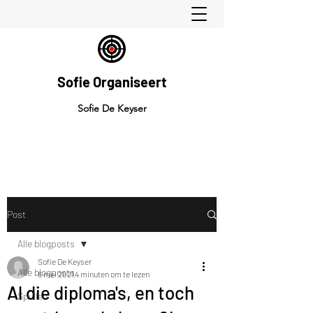
Sofie Organiseert
Sofie De Keyser
Post
Alle blogposts
Sofie De Keyser
Alle blogposts
6 mei 2021
4 minuten om te lezen
Al die diploma's, en toch
Spullen